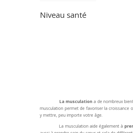
Niveau santé
La musculation
a de nombreux bienfai
musculation permet de favoriser la croissance os
y mettre, peu importe votre âge.
La musculation aide également à
pre
aussi à prendre soin du cœur et cela de différen