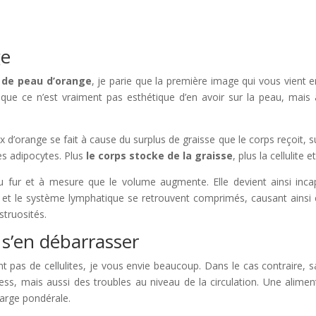
ge
t de peau d’orange
, je parie que la première image qui vous vient 
is que ce n’est vraiment pas esthétique d’en avoir sur la peau, mai
nge se fait à cause du surplus de graisse que le corps reçoit, surto
es adipocytes. Plus
le corps stocke de la graisse
, plus la cellulit
 fur et à mesure que le volume augmente. Elle devient ainsi incapa
 le système lymphatique se retrouvent comprimés, causant ainsi ce
struosités.
 s’en débarrasser
 de cellulites, je vous envie beaucoup. Dans le cas contraire, sa
ess, mais aussi des troubles au niveau de la circulation. Une alimen
harge pondérale.