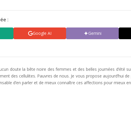
ée :
Google AI
Gemini
aucun doute la bête noire des femmes et des belles journées d’été sur
ent des cellulites. Pauvres de nous. Je vous propose aujourd’hui de par
sable d’en parler et de mieux connaître ces affections pour mieux en 