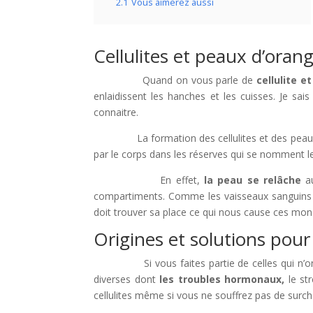
2.1
Vous aimerez aussi
Cellulites et peaux d’oran
Quand on vous parle de
cellulite e
enlaidissent les hanches et les cuisses. Je sa
connaitre.
La formation des cellulites et des peaux d’ora
par le corps dans les réserves qui se nomment l
En effet,
la peau se relâche
au
compartiments. Comme les vaisseaux sanguins et
doit trouver sa place ce qui nous cause ces mon
Origines et solutions pour
Si vous faites partie de celles qui n’ont pas
diverses dont
les troubles hormonaux,
le str
cellulites même si vous ne souffrez pas de surc