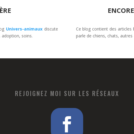
ÈRE
ENCORE
blog
Univers-animaux
discute
Ce blog contient des articles 
 adoption, soins.
parle de chiens, chats, autre
REJOIGNEZ MOI SUR LES RÉSEAUX