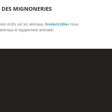
 DES MIGNONERIES
bien écrits sur les animaux,
Frederictillier
nous
s animaux et équipement animalier.