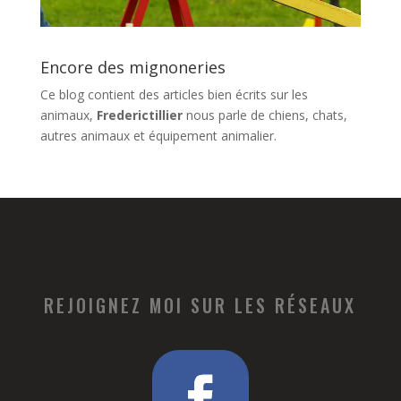
Encore des mignoneries
Ce blog contient des articles bien écrits sur les
animaux,
Frederictillier
nous parle de chiens, chats,
autres animaux et équipement animalier.
REJOIGNEZ MOI SUR LES RÉSEAUX