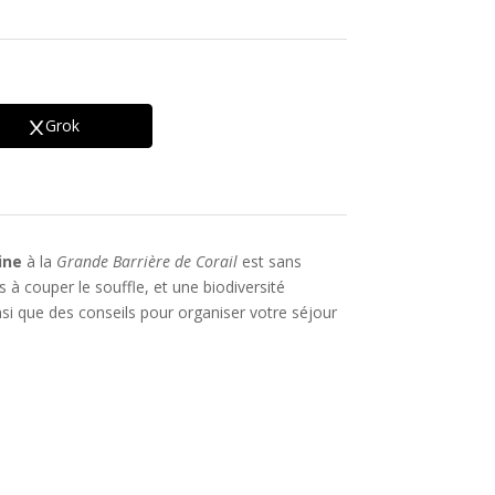
Grok
ine
à la
Grande Barrière de Corail
est sans
à couper le souffle, et une biodiversité
si que des conseils pour organiser votre séjour