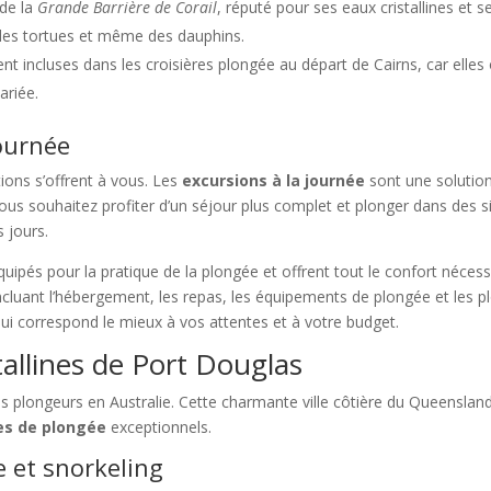
 de la
Grande Barrière de Corail
, réputé pour ses eaux cristallines et se
, des tortues et même des dauphins.
ent incluses dans les croisières plongée au départ de Cairns, car elle
ariée.
journée
tions s’offrent à vous. Les
excursions à la journée
sont une solution
i vous souhaitez profiter d’un séjour plus complet et plonger dans de
 jours.
ipés pour la pratique de la plongée et offrent tout le confort néces
luant l’hébergement, les repas, les équipements de plongée et les p
qui correspond le mieux à vos attentes et à votre budget.
tallines de Port Douglas
s plongeurs en Australie. Cette charmante ville côtière du Queensland
es de plongée
exceptionnels.
e et snorkeling