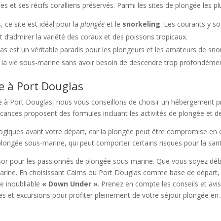
s et ses récifs coralliens préservés. Parmi les sites de plongée les plu
 ce site est idéal pour la
plongée
et le
snorkeling
. Les courants y s
t d’admirer la variété des coraux et des poissons tropicaux.
glas est un véritable paradis pour les plongeurs et les amateurs de sno
t la vie sous-marine sans avoir besoin de descendre trop profondéme
e à Port Douglas
ée à Port Douglas, nous vous conseillons de choisir un hébergement 
ances proposent des formules incluant les activités de plongée et de 
ologiques avant votre départ, car la plongée peut être compromise en
plongée sous-marine, qui peut comporter certains risques pour la san
ésor pour les passionnés de plongée sous-marine. Que vous soyez dé
e marine. En choisissant Cairns ou Port Douglas comme base de départ, 
ce inoubliable
« Down Under »
. Prenez en compte les conseils et avi
res et excursions pour profiter pleinement de votre séjour plongée en 