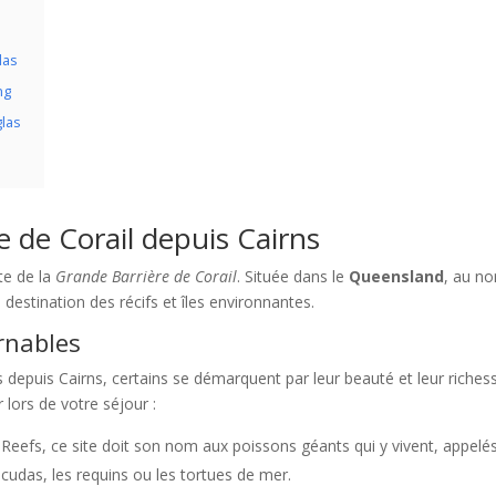
las
ng
glas
e de Corail depuis Cairns
rte de la
Grande Barrière de Corail
. Située dans le
Queensland
, au no
destination des récifs et îles environnantes.
rnables
 depuis Cairns, certains se démarquent par leur beauté et leur riches
lors de votre séjour :
 Reefs, ce site doit son nom aux poissons géants qui y vivent, appelé
das, les requins ou les tortues de mer.