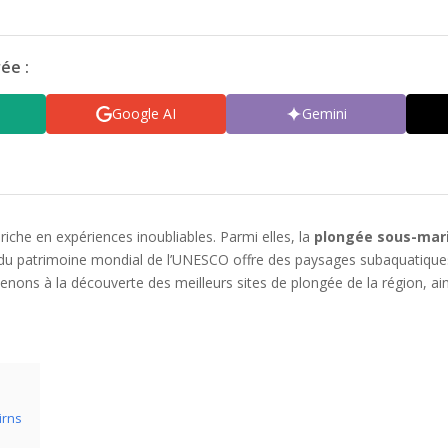
ée :
Google AI
Gemini
 riche en expériences inoubliables. Parmi elles, la
plongée sous-mar
u du patrimoine mondial de l’UNESCO offre des paysages subaquatiques 
nons à la découverte des meilleurs sites de plongée de la région, ain
irns